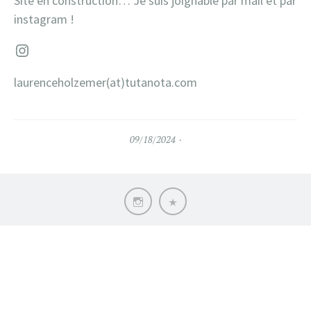
Site en construction… Je suis joignable par mail et par
instagram !
Instagram
laurenceholzemer(at)tutanota.com
09/18/2024
Instagram
Expos
et
installations