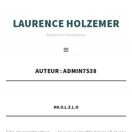
LAURENCE HOLZEMER
Histoires et illustrations
ALLER
Menu
AU
CONTENU
PRINCIPAL
AUTEUR :
ADMIN7538
#H.O.L.Z.L.O