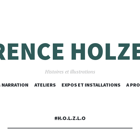
RENCE HOLZ
Histoires et illustrations
ALLER
& NARRATION
ATELIERS
EXPOS ET INSTALLATIONS
A PR
AU
CONTENU
PRINCIPAL
#H.O.L.Z.L.O