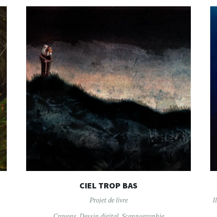
CIEL TROP BAS
Projet de livre
I
Crayons
,
Dessin digital
,
Scannographie