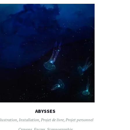
ABYSSES
llustration
,
Installation
,
Projet de livre
,
Projet personnel
Crayons
,
Encres
,
Scannographie