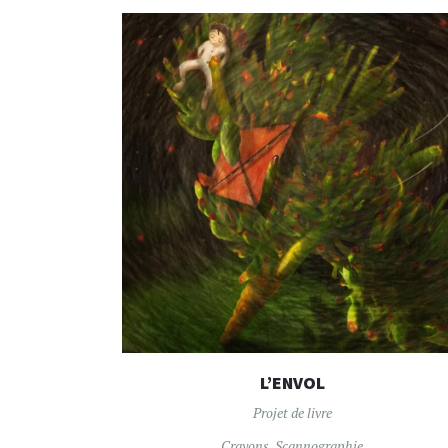
L’ENVOL
Projet de livre
Crayons
,
Scannographie