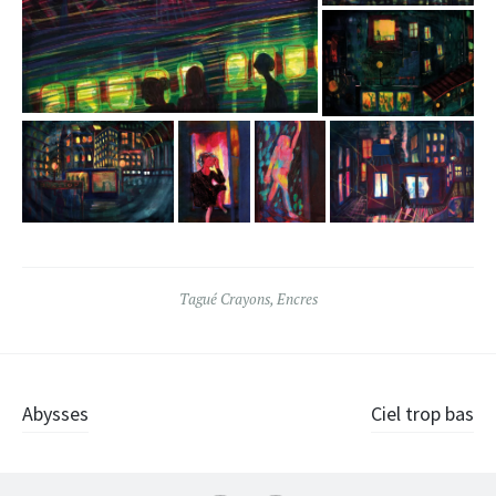
Tagué
Crayons
,
Encres
Navigation
Abysses
Ciel trop bas
des