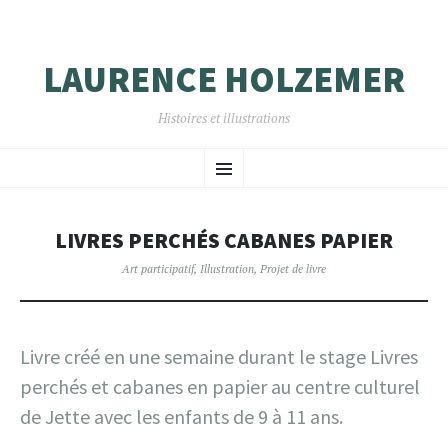
LAURENCE HOLZEMER
Histoires et illustrations
ALLER
Menu
AU
CONTENU
PRINCIPAL
LIVRES PERCHÉS CABANES PAPIER
Art participatif
,
Illustration
,
Projet de livre
Livre créé en une semaine durant le stage Livres
perchés et cabanes en papier au centre culturel
de Jette avec les enfants de 9 à 11 ans.