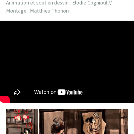
Animation et soutien dessin : Elodie Cognioul //
Montage : Matthieu Thonon