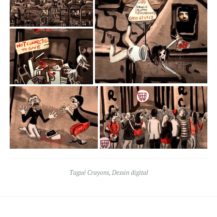
Tagué
Crayons
,
Dessin digital