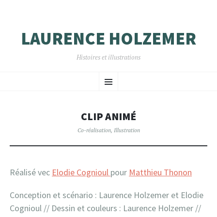
LAURENCE HOLZEMER
Histoires et illustrations
ALLER
Menu
AU
CONTENU
PRINCIPAL
CLIP ANIMÉ
Co-réalisation
,
Illustration
Réalisé vec
Elodie Cognioul
pour
Matthieu Thonon
Conception et scénario : Laurence Holzemer et Elodie
Cognioul // Dessin et couleurs : Laurence Holzemer //