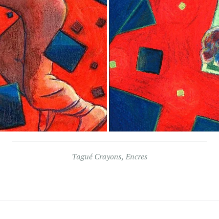
Tagué
Crayons
,
Encres